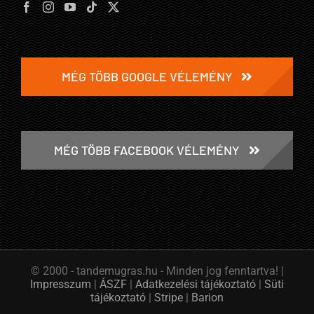
MÉG TÖBB GOOGLE VÉLEMÉNY
MÉG TÖBB FACEBOOK VÉLEMÉNY
© 2000 -
tandemugras.hu - Minden jog fenntartva! |
Impresszum
|
ÁSZF
|
Adatkezelési tájékoztató
|
Süti
tájékoztató
|
Stripe
|
Barion