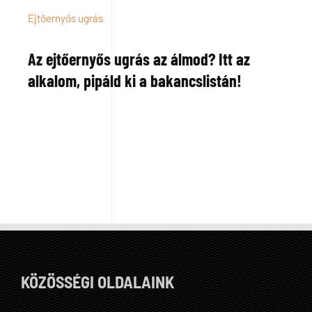
Ejtőernyős ugrás
Az ejtőernyős ugrás az álmod? Itt az
alkalom, pipáld ki a bakancslistán!
KÖZÖSSÉGI OLDALAINK