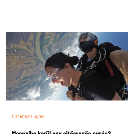
Ejtőernyős ugrás
Mennyibe kerül egy ejtőernyős ugrás?