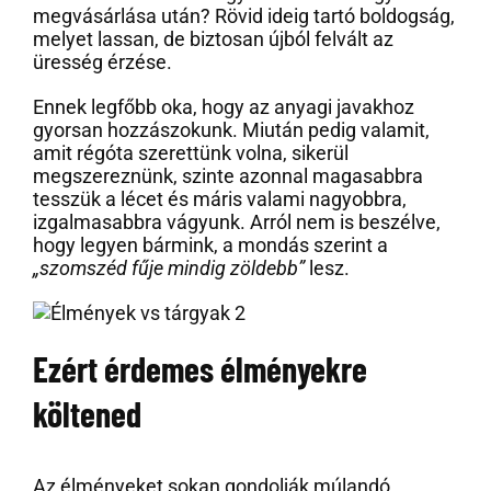
megvásárlása után? Rövid ideig tartó boldogság,
melyet lassan, de biztosan újból felvált az
üresség érzése.
Ennek legfőbb oka, hogy az anyagi javakhoz
gyorsan hozzászokunk. Miután pedig valamit,
amit régóta szerettünk volna, sikerül
megszereznünk, szinte azonnal magasabbra
tesszük a lécet és máris valami nagyobbra,
izgalmasabbra vágyunk. Arról nem is beszélve,
hogy legyen bármink, a mondás szerint a
„szomszéd fűje mindig zöldebb”
lesz.
Ezért érdemes élményekre
költened
Az élményeket sokan gondolják múlandó