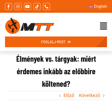
Skip
English
to
content
FOGLALJ MOST
Élmények vs. tárgyak: miért
érdemes inkább az előbbire
költened?
Előző
Következő