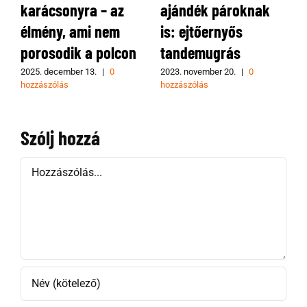
ándék pároknak
szülinapra? Ne
emléke
: ejtőernyős
keresd tovább, most
tandem
ndemugrás
megtaláltad!
ajándé
3. november 20.
|
0
2023. augusztus 5.
|
0
2026. áprili
zászólás
hozzászólás
hozzászólá
Szólj hozzá
Hozzászólás