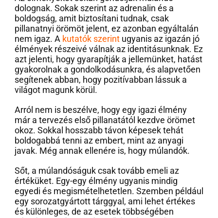
dolognak. Sokak szerint az adrenalin és a
boldogság, amit biztosítani tudnak, csak
pillanatnyi örömöt jelent, ez azonban egyáltalán
nem igaz. A
kutatók szerint
ugyanis az igazán jó
élmények részeivé válnak az identitásunknak. Ez
azt jelenti, hogy gyarapítják a jellemünket, hatást
gyakorolnak a gondolkodásunkra, és alapvetően
segítenek abban, hogy pozitívabban lássuk a
világot magunk körül.
Arról nem is beszélve, hogy egy igazi élmény
már a tervezés első pillanatától kezdve örömet
okoz. Sokkal hosszabb távon képesek tehát
boldogabbá tenni az embert, mint az anyagi
javak. Még annak ellenére is, hogy múlandók.
Sőt, a múlandóságuk csak tovább emeli az
értéküket. Egy-egy élmény ugyanis mindig
egyedi és megismételhetetlen. Szemben például
egy sorozatgyártott tárggyal, ami lehet értékes
és különleges, de az esetek többségében