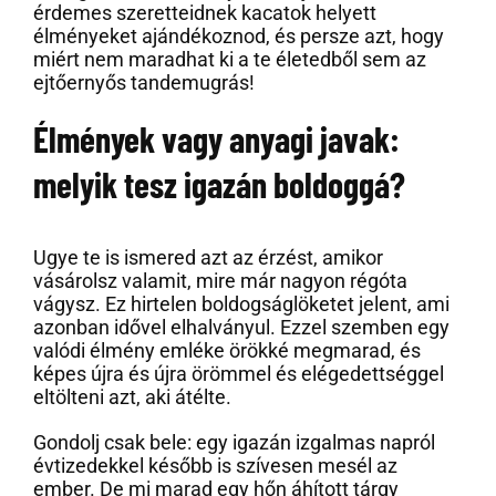
érdemes szeretteidnek kacatok helyett
élményeket ajándékoznod, és persze azt, hogy
miért nem maradhat ki a te életedből sem az
ejtőernyős tandemugrás!
Élmények vagy anyagi javak:
melyik tesz igazán boldoggá?
Ugye te is ismered azt az érzést, amikor
vásárolsz valamit, mire már nagyon régóta
vágysz. Ez hirtelen boldogságlöketet jelent, ami
azonban idővel elhalványul. Ezzel szemben egy
valódi élmény emléke örökké megmarad, és
képes újra és újra örömmel és elégedettséggel
eltölteni azt, aki átélte.
Gondolj csak bele: egy igazán izgalmas napról
évtizedekkel később is szívesen mesél az
ember. De mi marad egy hőn áhított tárgy