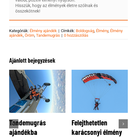
Hisszük, hogy az élmények életre szólnak és
összekötnek!
Kategóriák:
Élmény ajándék
|
Címkék:
Boldogság
,
Élmény
,
Élmény
ajándék
,
Öröm
,
Tandemugrás
|
0 hozzászólás
Ajánlott bejegyzések
lejthetetlen
Tökéletes
Ballagá
rácsonyi élmény
élményajándék 18.
ami té