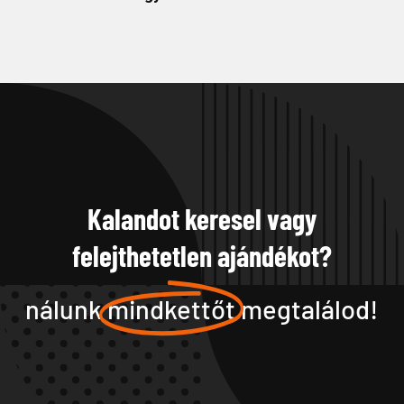
Kalandot keresel vagy
felejthetetlen ajándékot?
nálunk
mindkettőt
megtalálod!