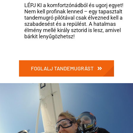
LÉPJ KI a komfortzónádból és ugorj egyet!
Nem kell profinak lenned – egy tapasztalt
tandemugró pilótával csak élvezned kell a
szabadesést és a repülést. A hatalmas
élmény mellé király sztorid is lesz, amivel
bárkit lenyűgözhetsz!
FOGLALJ TANDEMUGRÁST