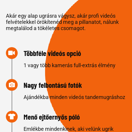
Akár egy alap ugrásra vágysz, akár profi videós
felvételekkel örökítenéd meg a pillanatot, nálunk
megtalálod a tökéletes csomagot.
Többféle videós opció
1 vagy több kamerás full-extrás élmény
Nagy felbontású fotók
Ajándékba minden videós tandemugráshoz
Menő ejtőernyős póló
Emlékbe mindenkinek, aki velünk ugrik