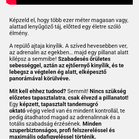
Képzeld el, hogy több ezer méter magasan vagy,
alattad lenyűgöző táj, előtted egy életre szóló
élmény.
A repülő ajtaja kinyílik. A szíved hevesebben ver,
az adrenalin az egekben… majd egy pillanat alatt
kilépsz a semmibe!
Szabadesés őrületes
sebességgel, aztán az ejtőernyő kinyílik, és te
lebegsz a végtelen ég alatt, elképesztő
panorámával körülvéve.
Mit kell ehhez tudnod?
Semmit!
Nincs szükség
előzetes tapasztalatra
,
csak élvezd a pillanatot!
Egy
képzett, tapasztalt tandemugró
oktató
végig veled van és mindent kontrollál, te
pedig átadhatod magad az adrenalinnak és a
totális szabadság érzésének.
Minden
szuperbiztonságos, profi felszereléssel és
maximális odafigyeléssel történik.