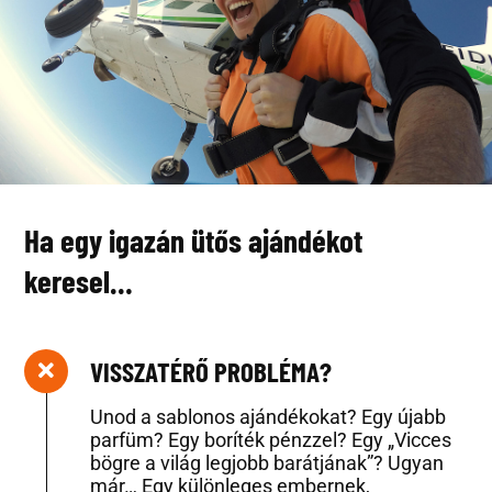
Ha egy igazán ütős ajándékot
keresel…
VISSZATÉRŐ PROBLÉMA?
Unod a sablonos ajándékokat? Egy újabb
parfüm? Egy boríték pénzzel? Egy „Vicces
bögre a világ legjobb barátjának”? Ugyan
már… Egy különleges embernek,