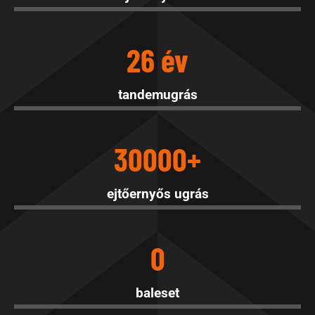
26 év
tandemugrás
30000+
ejtőernyős ugrás
0
baleset