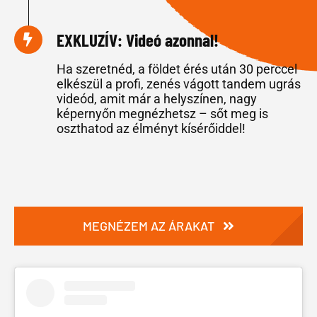
EXKLUZÍV: Videó azonnal!
Ha szeretnéd, a földet érés után 30 perccel
elkészül a profi, zenés vágott tandem ugrás
videód, amit már a helyszínen, nagy
képernyőn megnézhetsz – sőt meg is
oszthatod az élményt kísérőiddel!
MEGNÉZEM AZ ÁRAKAT