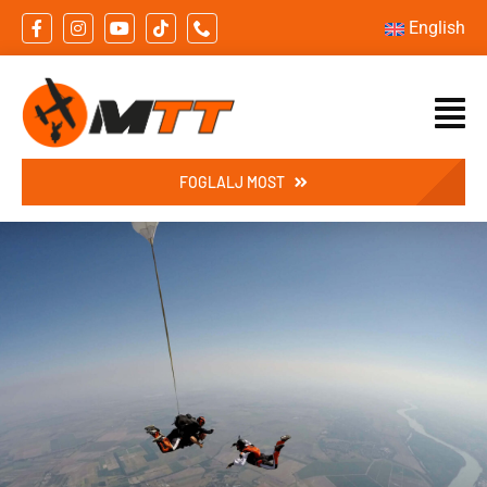
Skip
English
to
content
FOGLALJ MOST