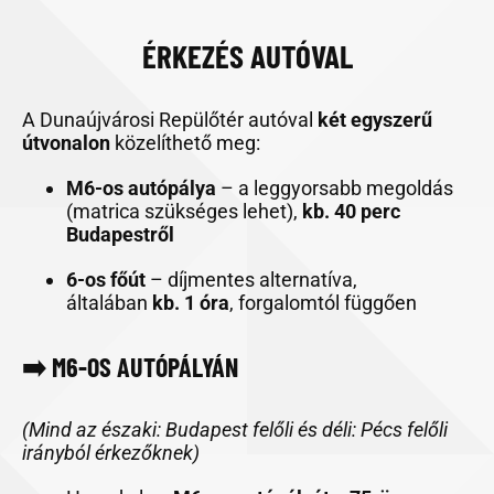
ÉRKEZÉS AUTÓVAL
A Dunaújvárosi Repülőtér autóval
két egyszerű
útvonalon
közelíthető meg:
M6-os autópálya
– a leggyorsabb megoldás
(matrica szükséges lehet),
kb. 40 perc
Budapestről
6-os főút
– díjmentes alternatíva,
általában
kb. 1 óra
, forgalomtól függően
➡️ M6-OS AUTÓPÁLYÁN
(Mind az északi: Budapest felőli és déli: Pécs felőli
irányból érkezőknek)