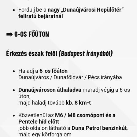
Fordulj be a
nagy „Dunaújvárosi Repülőtér”
feliratú bejáratnál
➡️ 6-OS FŐÚTON
Érkezés észak felől
(Budapest irányából)
Haladj a
6-os főúton
Dunaújváros / Dunaföldvár / Pécs irányába
Dunaújvároson áthaladva
maradj végig a 6-os
úton,
majd haladj tovább
kb. 8 km-t
Közvetlenül az
M6 / M8 csomópont és a
Pentele híd előtt
jobb oldalon látható a
Duna Petrol benzinkút
,
majd egy körforgalom