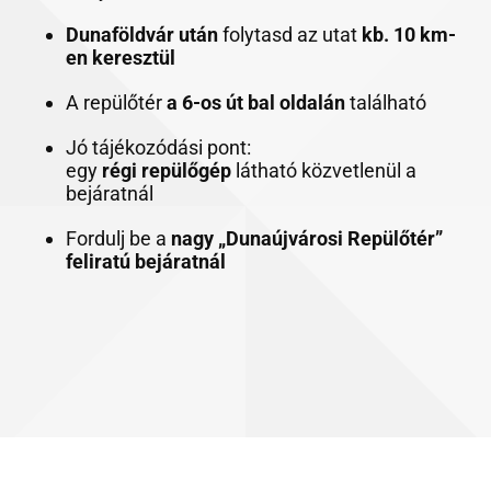
Dunaföldvár után
folytasd az utat
kb. 10 km-
en keresztül
A repülőtér
a 6-os út bal oldalán
található
Jó tájékozódási pont:
egy
régi repülőgép
látható közvetlenül a
bejáratnál
Fordulj be a
nagy „Dunaújvárosi Repülőtér”
feliratú bejáratnál