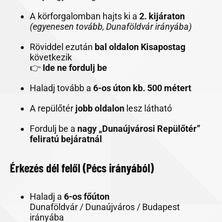
A körforgalomban hajts ki a
2. kijáraton
(egyenesen tovább, Dunaföldvár irányába)
Röviddel ezután
bal oldalon Kisapostag
következik
👉
Ide ne fordulj be
Haladj tovább a
6-os úton kb. 500 métert
A repülőtér
jobb oldalon
lesz látható
Fordulj be a
nagy „Dunaújvárosi Repülőtér”
feliratú bejáratnál
Érkezés dél felől (Pécs irányából)
Haladj a
6-os főúton
Dunaföldvár / Dunaújváros / Budapest
irányába