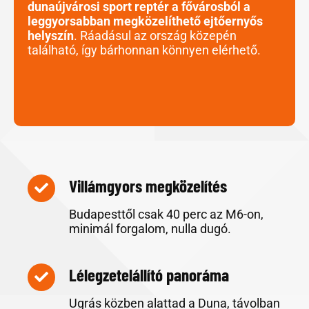
dunaújvárosi sport reptér a fővárosból a
leggyorsabban megközelíthető ejtőernyős
helyszín
. Ráadásul az ország közepén
található, így bárhonnan könnyen elérhető.
Villámgyors megközelítés
Budapesttől csak 40 perc az M6-on,
minimál forgalom, nulla dugó.
Lélegzetelállító panoráma
Ugrás közben alattad a Duna, távolban