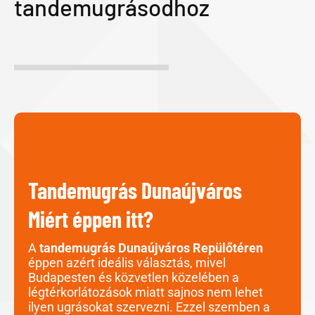
tandemugrásodhoz
Tandemugrás Dunaújváros
Miért éppen itt?
A
tandemugrás Dunaújváros Repülőtéren
éppen azért ideális választás, mivel
Budapesten és közvetlen közelében a
légtérkorlátozások miatt sajnos nem lehet
ilyen ugrásokat szervezni. Ezzel szemben a