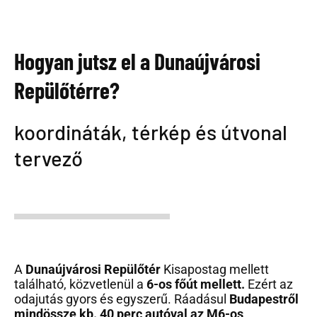
Hogyan jutsz el a Dunaújvárosi
Repülőtérre?
koordináták, térkép és útvonal
tervező
A
Dunaújvárosi Repülőtér
Kisapostag mellett
található, közvetlenül a
6-os főút mellett.
Ezért az
odajutás gyors és egyszerű. Ráadásul
Budapestről
mindössze kb. 40 perc autóval az M6-os