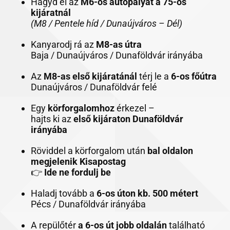
Hagyd el az
M6-os autópályát a 75-ös
kijáratnál
(M8 / Pentele híd / Dunaújváros – Dél)
Kanyarodj rá az
M8-as útra
Baja / Dunaújváros / Dunaföldvár irányába
Az
M8-as első kijáratánál
térj le a
6-os főútra
Dunaújváros / Dunaföldvár felé
Egy
körforgalomhoz
érkezel –
hajts ki az
első kijáraton Dunaföldvár
irányába
Röviddel a körforgalom után
bal oldalon
megjelenik Kisapostag
👉
Ide ne fordulj be
Haladj tovább a
6-os úton kb. 500 métert
Pécs / Dunaföldvár irányába
A repülőtér
a 6-os út jobb oldalán
található