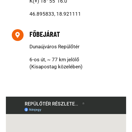
K(+) 18° 55′ 16.0″
46.895833, 18.921111
FŐBEJÁRAT
Dunaújváros Repülőtér
6-os út, ~ 77 km jelölő
(Kisapostag közelében)