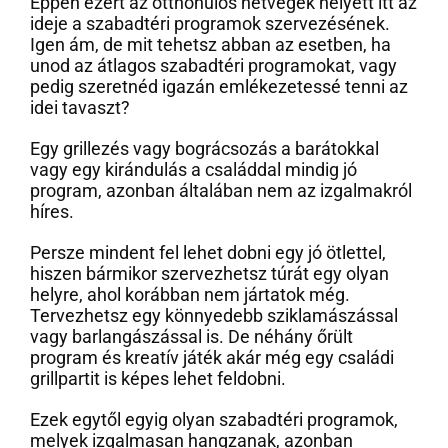
Éppen ezért az otthonülős hétvégék helyett itt az
ideje a szabadtéri programok szervezésének.
Igen ám, de mit tehetsz abban az esetben, ha
unod az átlagos szabadtéri programokat, vagy
pedig szeretnéd igazán emlékezetessé tenni az
idei tavaszt?
Egy grillezés vagy bográcsozás a barátokkal
vagy egy kirándulás a családdal mindig jó
program, azonban általában nem az izgalmakról
híres.
Persze mindent fel lehet dobni egy jó ötlettel,
hiszen bármikor szervezhetsz túrát egy olyan
helyre, ahol korábban nem jártatok még.
Tervezhetsz egy könnyedebb sziklamászással
vagy barlangászással is. De néhány őrült
program és kreatív játék akár még egy családi
grillpartit is képes lehet feldobni.
Ezek egytől egyig olyan szabadtéri programok,
melyek izgalmasan hangzanak, azonban