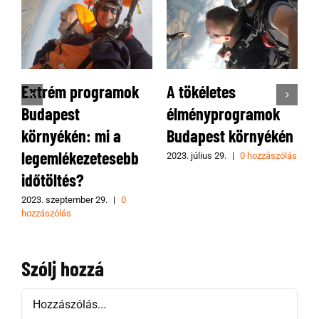
Extrém programok
A tökéletes
Unal
Budapest
élményprogramok
átlag
környékén: mi a
Budapest környékén
prog
legemlékezetesebb
ki az
2023. július 29.
|
0 hozzászólás
időtöltés?
ugrás
023. szeptember 29.
|
0
2023. fe
ozzászólás
hozzász
Szólj hozzá
Hozzászólás