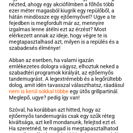
nézted, ahogy egy akciófilmben a főhős több
ezer méter magasból kiugrik egy repülőből, a
hátán mindössze egy ejtőernyővel? Ugye a te
fejedben is megfordult már az, mennyire
izgalmas lenne átélni ezt az érzést? Most
elérkezett annak az ideje, hogy végre te is
megtapasztalhasd azt, milyen is a repülés és a
szabadesés élménye!
Abban az esetben, ha valami igazán
emlékezetes dologra vágysz, elhoztuk neked a
szabadtéri programok királyát, az ejtőernyős
tandemugrást. A legextrémebb és a legőrültebb
dolog, amit idén tavasszal választhatsz, ráadásul
nem is kerül sokkal többe
egy ütős grillpartinál.
Meglepő, ugye? pedig így van!
Szóval, ha korábban azt hitted, hogy az
ejtőernyős tandemugrás csak egy szűk réteg
kiváltsága, azt kell mondanunk, felejtsd ezt el.
Ha szeretnéd, te magad is megtapasztalhatod