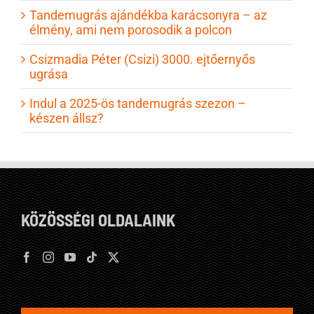
Tandemugrás ajándékba karácsonyra – az
élmény, ami nem porosodik a polcon
Csizmadia Péter (Csizi) 3000. ejtőernyős
ugrása
Indul a 2025-ös tandemugrás szezon –
készen állsz?
KÖZÖSSÉGI OLDALAINK