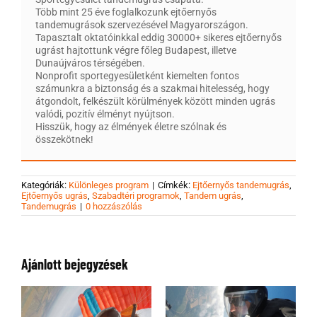
Több mint 25 éve foglalkozunk ejtőernyős
tandemugrások szervezésével Magyarországon.
Tapasztalt oktatóinkkal eddig 30000+ sikeres ejtőernyős
ugrást hajtottunk végre főleg Budapest, illetve
Dunaújváros térségében.
Nonprofit sportegyesületként kiemelten fontos
számunkra a biztonság és a szakmai hitelesség, hogy
átgondolt, felkészült körülmények között minden ugrás
valódi, pozitív élményt nyújtson.
Hisszük, hogy az élmények életre szólnak és
összekötnek!
Kategóriák:
Különleges program
|
Címkék:
Ejtőernyős tandemugrás
,
Ejtőernyős ugrás
,
Szabadtéri programok
,
Tandem ugrás
,
Tandemugrás
|
0 hozzászólás
Ajánlott bejegyzések