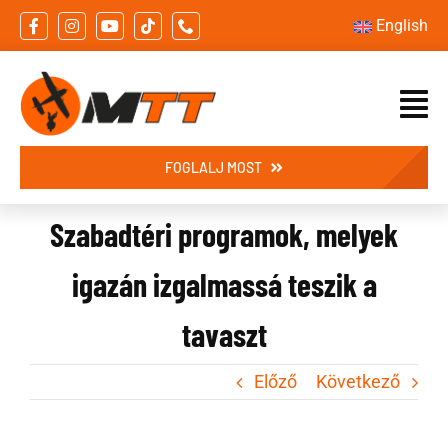
Skip
English
to
content
FOGLALJ MOST
Szabadtéri programok, melyek
igazán izgalmassá teszik a
tavaszt
Előző
Következő