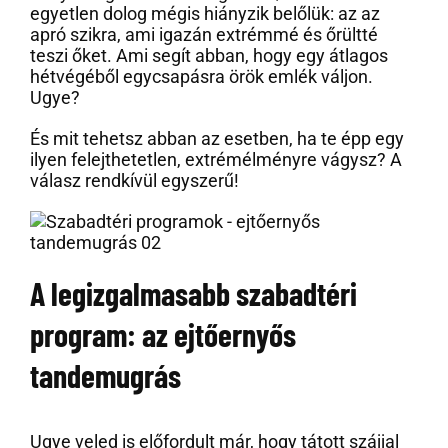
egyetlen dolog mégis hiányzik belőlük: az az
apró szikra, ami igazán extrémmé és őrültté
teszi őket. Ami segít abban, hogy egy átlagos
hétvégéből egycsapásra örök emlék váljon.
Ugye?
És mit tehetsz abban az esetben, ha te épp egy
ilyen felejthetetlen, extrémélményre vágysz? A
válasz rendkívül egyszerű!
A legizgalmasabb szabadtéri
program: az ejtőernyős
tandemugrás
Ugye veled is előfordult már, hogy tátott szájjal