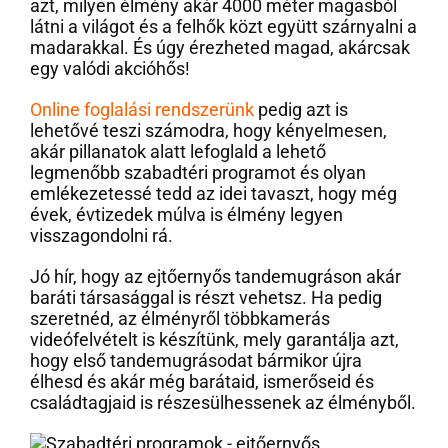
azt, milyen élmény akár 4000 méter magasból
látni a világot és a felhők közt együtt szárnyalni a
madarakkal. És úgy érezheted magad, akárcsak
egy valódi akcióhős!
Online foglalási rendszerünk
pedig azt is
lehetővé teszi számodra, hogy kényelmesen,
akár pillanatok alatt lefoglald a lehető
legmenőbb szabadtéri programot és olyan
emlékezetessé tedd az idei tavaszt, hogy még
évek, évtizedek múlva is élmény legyen
visszagondolni rá.
Jó hír, hogy az ejtőernyős tandemugráson akár
baráti társasággal is részt vehetsz. Ha pedig
szeretnéd, az élményről többkamerás
videófelvételt is készítünk, mely garantálja azt,
hogy első tandemugrásodat bármikor újra
élhesd és akár még barátaid, ismerőseid és
családtagjaid is részesülhessenek az élményből.