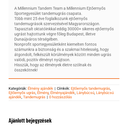
A Millennium Tandem Team a Millennium Ejtőernyős
Sportegyesület tandemugrás csapata.
Több mint 25 éve foglalkozunk ejtőernyős
tandemugrások szervezésével Magyarországon.
Tapasztalt oktatóinkkal eddig 30000+ sikeres ejtőernyős
ugrást hajtottunk végre főleg Budapest, illetve
Dunaújváros térségében.
Nonprofit sportegyesületként kiemelten fontos
számunkra a biztonság és a szakmai hitelesség, hogy
átgondolt, felkészült körülmények között minden ugrás
valódi, pozitív élményt nyújtson.
Hisszük, hogy az élmények életre szólnak és
összekötnek!
Kategóriák:
Élmény ajándék
|
Címkék:
Ejtőernyős tandemugrás
,
Ejtőernyős ugrás
,
Élmény
,
Élményajándék
,
Lánybúcsú
,
Lánybúcsú
ajándék
,
Tandemugrás
|
0 hozzászólás
Ajánlott bejegyzések