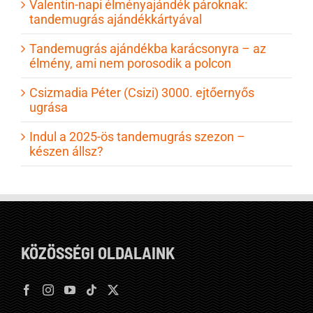
Valentin-napi élményajándék pároknak:
tandemugrás ajándékkártyával
Tandemugrás ajándékba karácsonyra – az
élmény, ami nem porosodik a polcon
Csizmadia Péter (Csizi) 3000. ejtőernyős
ugrása
Indul a 2025-ös tandemugrás szezon –
készen állsz?
KÖZÖSSÉGI OLDALAINK