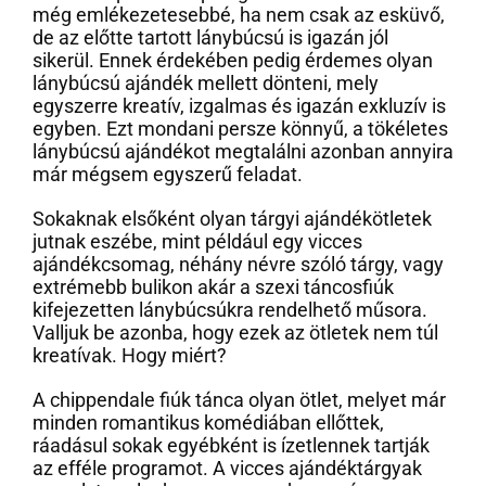
még emlékezetesebbé, ha nem csak az esküvő,
de az előtte tartott lánybúcsú is igazán jól
sikerül. Ennek érdekében pedig érdemes olyan
lánybúcsú ajándék mellett dönteni, mely
egyszerre kreatív, izgalmas és igazán exkluzív is
egyben. Ezt mondani persze könnyű, a tökéletes
lánybúcsú ajándékot megtalálni azonban annyira
már mégsem egyszerű feladat.
Sokaknak elsőként olyan tárgyi ajándékötletek
jutnak eszébe, mint például egy vicces
ajándékcsomag, néhány névre szóló tárgy, vagy
extrémebb bulikon akár a szexi táncosfiúk
kifejezetten lánybúcsúkra rendelhető műsora.
Valljuk be azonba, hogy ezek az ötletek nem túl
kreatívak. Hogy miért?
A chippendale fiúk tánca olyan ötlet, melyet már
minden romantikus komédiában ellőttek,
ráadásul sokak egyébként is ízetlennek tartják
az efféle programot. A vicces ajándéktárgyak