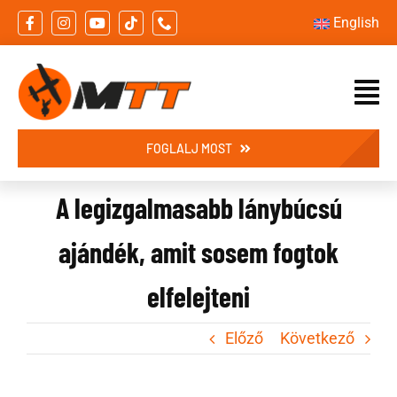
Skip
English
to
content
FOGLALJ MOST
A legizgalmasabb lánybúcsú
ajándék, amit sosem fogtok
elfelejteni
Előző
Következő