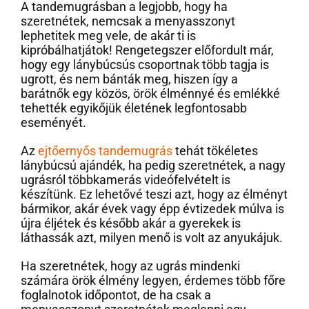
A tandemugrásban a legjobb, hogy ha
szeretnétek, nemcsak a menyasszonyt
lephetitek meg vele, de akár ti is
kipróbálhatjátok! Rengetegszer előfordult már,
hogy egy lánybúcsús csoportnak több tagja is
ugrott, és nem bánták meg, hiszen így a
barátnők egy közös, örök élménnyé és emlékké
tehették egyikőjük életének legfontosabb
eseményét.
Az
ejtőernyős tandemugrás
tehát tökéletes
lánybúcsú ajándék, ha pedig szeretnétek, a nagy
ugrásról többkamerás videófelvételt is
készítünk. Ez lehetővé teszi azt, hogy az élményt
bármikor, akár évek vagy épp évtizedek múlva is
újra éljétek és később akár a gyerekek is
láthassák azt, milyen menő is volt az anyukájuk.
Ha szeretnétek, hogy az ugrás mindenki
számára örök élmény legyen, érdemes több főre
foglalnotok időpontot, de ha csak a