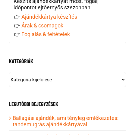
Készíts ajándékkártyát most, foglalj
időpontot ejtőernyős szezonban.
👉
Ajándékkártya készítés
👉
Árak & csomagok
👉
Foglalás & feltételek
KATEGÓRIÁK
KATEGÓRIÁK
LEGUTÓBBI BEJEGYZÉSEK
Ballagási ajándék, ami tényleg emlékezetes:
tandemugrás ajándékkártyával