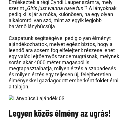
Emlékeztek a régi Cyndi Lauper számra, mely
szerint
„Girls just wanna have fun”
? A lányoknak
pedig ki is jár a móka, különösen, ha egy olyan
alkalomról van szó, mint az egyik legjobb
barátnő lánybúcsúja.
Csapatunk segítségével pedig olyan élményt
ajándékozhattok, melyet egész biztos, hogy a
leendő ara sosem fog elfelejteni: részese lehet
egy valódi ejtőernyős tandemugrásnak, melynek
során akár 4000 méter magasból is
megtapasztalhatja, milyen érzés a szabadesés
és milyen érzés egy teljesen új, felejthetetlen
élményekkel gazdagodott emberként földet érni
a talajon.
Legyen közös élmény az ugrás!