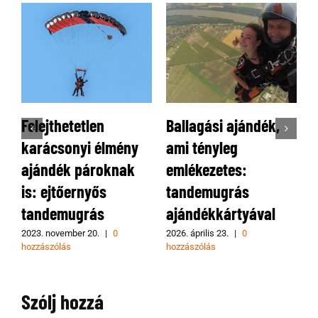
Felejthetetlen
Ballagási ajándék,
V
karácsonyi élmény
ami tényleg
ajándék pároknak
emlékezetes:
is: ejtőernyős
tandemugrás
tandemugrás
ajándékkártyával
a
2023. november 20.
|
0
2026. április 23.
|
0
2
hozzászólás
hozzászólás
h
Szólj hozzá