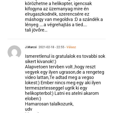
Ha rajtam múlna az ugrás, azt hiszem
körözhetne a helikopter, igencsak
kifogyna az üzemanyag mire én
elrugaszkodnék, szerencsére ez
máshogy van megoldva :D a szándék a
lényeg ….a végrehajtás a tied….
tali jövőre…
J.Marcsi
2021-02-18 - 22:55
- Válasz
Ismeretlenul is gratulalok es tovabbi sok
sikert kivanok!:)
Alapvetoen tervben volt ,hogy reszt
vegyek egy ilyen ugrason,de a rengeteg
video lattan,Te adtad meg a vegso
lokest:) Ember nincs meg egy aki ilyen
termeszetesseggel ugrik ki egy
helikopterbol:) Latni es atelni akarom
eloben:)
Hamarosan talalkozunk,
udv