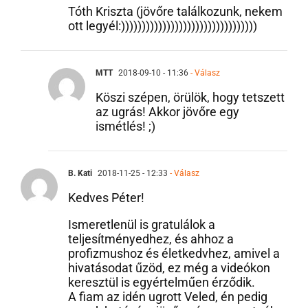
Tóth Kriszta (jövőre találkozunk, nekem
ott legyél:)))))))))))))))))))))))))))))))))
MTT
2018-09-10 - 11:36
- Válasz
Köszi szépen, örülök, hogy tetszett
az ugrás! Akkor jövőre egy
ismétlés! ;)
B. Kati
2018-11-25 - 12:33
- Válasz
Kedves Péter!
Ismeretlenül is gratulálok a
teljesítményedhez, és ahhoz a
profizmushoz és életkedvhez, amivel a
hivatásodat űzöd, ez még a videókon
keresztül is egyértelműen érződik.
A fiam az idén ugrott Veled, én pedig