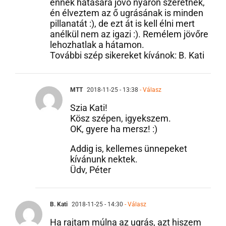
ennek hatására jövő nyáron szeretnék,
én élveztem az ő ugrásának is minden
pillanatát :), de ezt át is kell élni mert
anélkül nem az igazi :). Remélem jövőre
lehozhatlak a hátamon.
További szép sikereket kívánok: B. Kati
MTT
2018-11-25 - 13:38
- Válasz
Szia Kati!
Kösz szépen, igyekszem.
OK, gyere ha mersz! :)
Addig is, kellemes ünnepeket
kívánunk nektek.
Üdv, Péter
B. Kati
2018-11-25 - 14:30
- Válasz