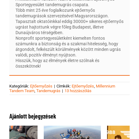
Sportegyesület tandemugrás csapata.
Több mint 25 éve foglalkozunk ejtőernyős
tandemugrások szervezésével Magyarországon.
Tapasztalt oktatóinkkal eddig 30000+ sikeres ejtőernyős
ugrást hajtottunk végre főleg Budapest, illetve
Dunaújváros térségében.
Nonprofit sportegyesületként kiemelten fontos
számunkra a biztonság és a szakmai hitelesség, hogy
átgondolt, felkészült körülmények között minden ugrás
valódi, pozitív élményt nyújtson.
Hisszük, hogy az élmények életre szólnak és
összekötnek!
Kategóriák:
Ejtőernyőzés
|
Címkék:
Ejtőernyőzés
,
Millennium
Tandem Team
,
Tandemugrás
|
13 hozzászólás
Ajánlott bejegyzések