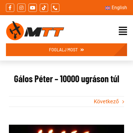
Skip
English
to
content
FOGLALJ MOST
Gálos Péter – 10000 ugráson túl
Következő