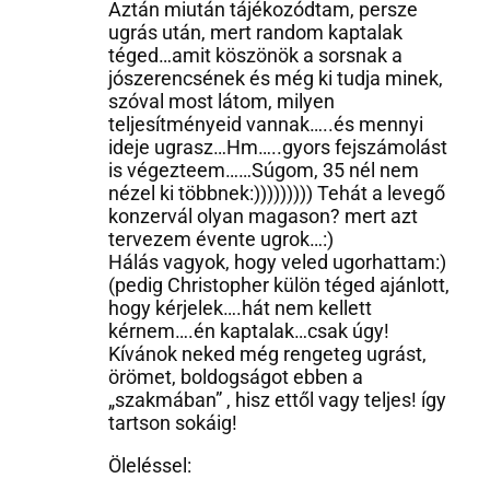
Aztán miután tájékozódtam, persze
ugrás után, mert random kaptalak
téged…amit köszönök a sorsnak a
jószerencsének és még ki tudja minek,
szóval most látom, milyen
teljesítményeid vannak…..és mennyi
ideje ugrasz…Hm…..gyors fejszámolást
is végezteem……Súgom, 35 nél nem
nézel ki többnek:))))))))) Tehát a levegő
konzervál olyan magason? mert azt
tervezem évente ugrok…:)
Hálás vagyok, hogy veled ugorhattam:)
(pedig Christopher külön téged ajánlott,
hogy kérjelek….hát nem kellett
kérnem….én kaptalak…csak úgy!
Kívánok neked még rengeteg ugrást,
örömet, boldogságot ebben a
„szakmában” , hisz ettől vagy teljes! így
tartson sokáig!
Öleléssel: