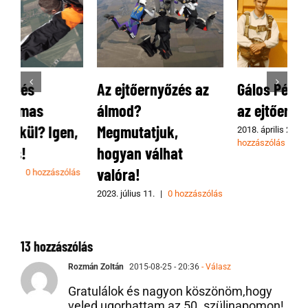
Az ejtőernyőzés az
Gálos Péter 30 éve
E
álmod?
az ejtőernyőzésben
,
Megmutatjuk,
k
2018. április 24.
|
0
hozzászólás
hogyan válhat
l
valóra!
s
2
2023. július 11.
|
0 hozzászólás
13 hozzászólás
Rozmán Zoltán
2015-08-25 - 20:36
- Válasz
Gratulálok és nagyon köszönöm,hogy